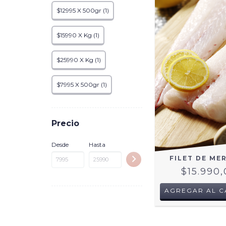
$12995 X 500gr (1)
$15990 X Kg (1)
$25990 X Kg (1)
$7995 X 500gr (1)
Precio
Desde
Hasta
FILET DE ME
$15.990
AGREGAR AL C