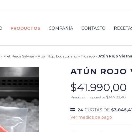
O
PRODUCTOS
COMPAÑÍA
CONTACTO
RECETA
>
Filet Pesca Salvaje
>
Atún Rojo Ecuatoriano
>
Trozado
>
Atún Rojo Vietn
ATÚN ROJO 
$41.990,00
Precio sin impuestos
$34.702,48
24
CUOTAS DE
$3.845,4
Ver medios de pago