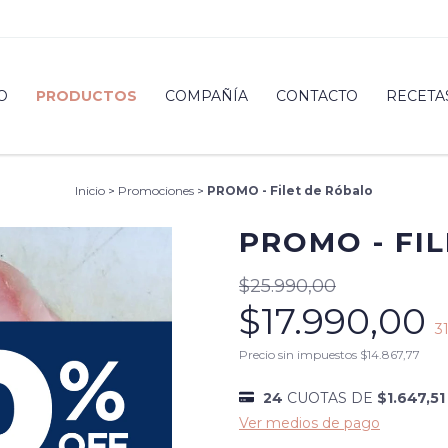
O
PRODUCTOS
COMPAÑÍA
CONTACTO
RECETA
Inicio
>
Promociones
>
PROMO - Filet de Róbalo
PROMO - FI
$25.990,00
$17.990,00
3
Precio sin impuestos
$14.867,77
24
CUOTAS DE
$1.647,51
Ver medios de pago