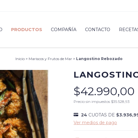
O
PRODUCTOS
COMPAÑÍA
CONTACTO
RECETA
Inicio
>
Mariscos y Frutos de Mar
>
Langostino Rebozado
LANGOSTIN
$42.990,00
Precio sin impuestos
$35.528,93
24
CUOTAS DE
$3.936,9
Ver medios de pago