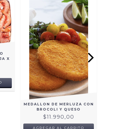
NO
JA X
O
MEDALLON DE MERLUZA CON
MEDALLO
BROCOLI Y QUESO
JA
$11.990,00
$
AGREGAR AL CARRITO
AGRE